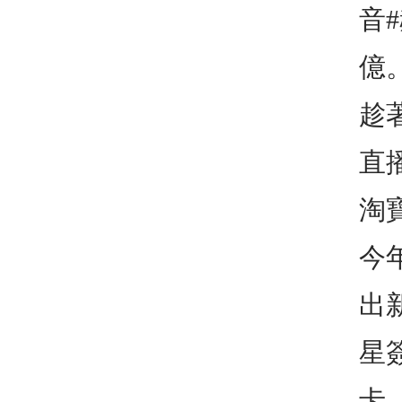
音
億
趁
直
淘
今
出
星
卡