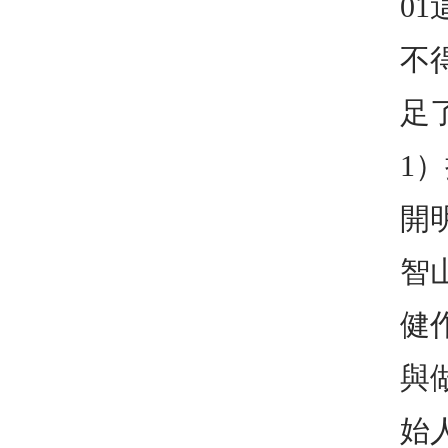
0
不
足
1
開
智
健
與
始