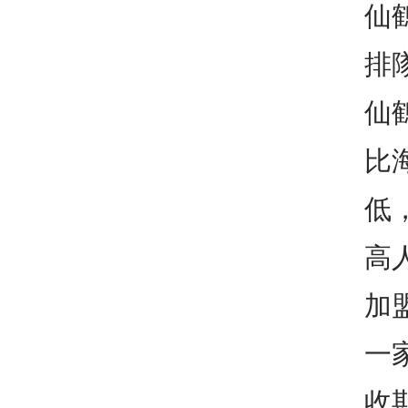
仙
排
仙
比
低
高
加
一
收