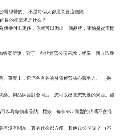
司經營的。 不是每個人都愿意冒這個險...
司的目的和需求是什么？
要為傳播付出更多，你就可以做出一個品牌，哪怕是從零開
正如答案所說，對于一些代運營公司來說，就像一個自己養
例。事實上，它們各有各的發電運營核心競爭力。 （抱
）
網絡。與品牌簽訂合同后，您可以出售您想要的東西。如
品可以為每個產品貼上標簽，每個SKU類型的代碼不會混
有沒有關系，真的什么都方便。其他TP公司呢？ （不