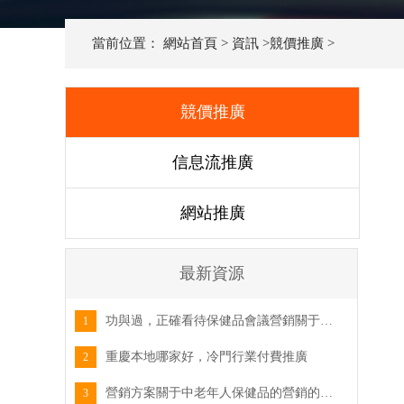
當前位置：
網站首頁
>
資訊
>
競價推廣
>
競價推廣
信息流推廣
網站推廣
最新資源
功與過，正確看待保健品會議營銷關于這一篇的題目
1
重慶本地哪家好，冷門行業付費推廣
2
營銷方案關于中老年人保健品的營銷的一些事兒！
3