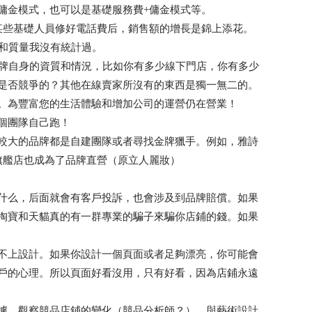
傭金模式，也可以是基礎服務費+傭金模式等。
某些基礎人員修好電話費后，銷售額的增長是錦上添花。
量和質量我沒有統計過。
品牌自身的資質和情況，比如你有多少線下門店，你有多少
是否競爭的？其他在線賣家所沒有的東西是獨一無二的。
。為豐富您的生活體驗和增加公司的運營仍在營業！
個團隊自己跑！
較大的品牌都是自建團隊或者尋找金牌獵手。例如，雅詩
旗艦店也成為了品牌直營（原立人麗妝）
什么，后面就會有客戶投訴，也會涉及到品牌賠償。如果
淘寶和天貓真的有一群專業的騙子來騙你店鋪的錢。如果
不上設計。如果你設計一個頁面或者足夠漂亮，你可能會
戶的心理。所以頁面好看沒用，只有好看，因為店鋪永遠
據，觀察競品店鋪的變化（競品分析師？），與藝術設計