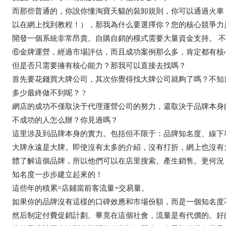
而那些普通的，你說你懂淘寶天貓的裝卸規則，你可以通過火車
以在網上找到教程！），那我為什么要選擇你？您的核心競爭力
開發一個系統非常昂貴。自購自銷的模式需要大量資金支持。 
⑥金牌運營，經過市場評估，而且成功案例那么多，肯定都有核
但是否只需要擁有核心能力？那我可以直接去找嗎？
首先要花錢買大牌公司，其次你覺得找大牌公司就夠了嗎？不知
多少最終做不到呢？ ?
網店的成功不僅取決于代理運營公司的努力，還取決于品牌本身
不成功的人怎么辦？你見過嗎？
這里涉及到品牌本身的實力。包括但不限于：品牌知名度、線下
大牌永遠是大牌。即使沒有太多的介紹，沒有打折，網上也沒有
體了解這個品牌，所以他們可以在店里搜索。產生銷售。更何況
知名度一步步建立起來的！
這些年的積累=店鋪當前客流量+交易量。
如果你的品牌沒有這樣的口碑效應和市場份額，而是一個知名度
然后制定付費促銷計劃。畢竟在這個社會，流量是有代價的。好