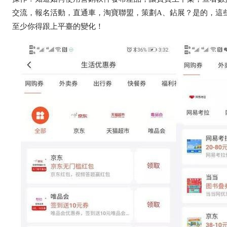
交流，報名活動，直通車，淘寶聯盟，策劃A、鉆展？是的，這
至少你得跟上平臺的變化！