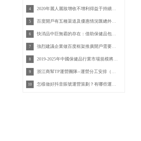
2020年麗人麗妝增收不增利得益于持續拓展合作品牌品牌
4
百度開戶有五種渠道及優惠情況匯總外包渠道
5
快消品中巨無霸的存在：借助保健品包裝賺得第一桶金
6
強烈建議企業做百度框架推廣開戶需要哪些材料？百度開戶一年得多少錢？
7
2019-2025年中國保健品行業市場規模將突破5000億元
8
浙江商幫TP運營團隊--運營分工安排（一）
9
怎樣做好抖音賬號運營策劃？有哪些運營戰略？
10