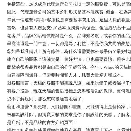
包括這些，足以成為代理運營公司收取一定的服務費，可以是高
因此，代理運營公司的基本盈利形式是基本服務費+傭金。在為
畢竟一個運營+美術+客服也是需要基本費用的。這里人員的數
當然，也會有人愿意支付0基本服務費+高傭金。但這必須基于
老客戶，品牌的后端供應鏈是什么，品牌知名度，或者你的產品
畢竟這還是一門生意，一切都是為了利益，不是你我共同的夢想
③如果我具備以上所有條件，為什么還需要你來做手術？最好找
建立自己的團隊？這確實是一個好方法，但也需要冒險。現在比
蘭黛的很多品牌都是由自己的公司經營的。今年，Whoo的天貓
自建團隊固然好，但需要時間和人才，耗費大量精力和成本。
就客服而言，天貓的客服不能胡說八道。如果說錯了或者漏掉了
有客戶投訴，現在天貓的售后指標是您舉報活動的保障。更何況
您不了解規則，那么您就被適當地騙了。
藝術和運營？那更糟。只能修圖和畫圖，只能稱得上是藝術家，
被稱為設計師，但淘寶天貓的要求是你了解設計的美感，了解客
是店鋪，不是品牌的官方介紹頁面！
操作？知道如何使用營銷軟件發布產品，讓寶寶上下架，查看數